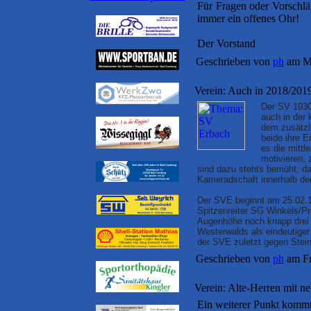
Für Fragen oder Vorschlä
immer ein offenes Ohr!
Der Vorstand
Geschrieben von
ph
am Mo
Verein: Auch in 2018/201
Der SV 1930
auch in der
dem zusätzli
beide ihre E
es die mitt
motivieren, 
sind dazu stehts bemüht, das
Kameradschaft innerhalb de
Der SVE beginnt am 25.02.1
Spitzenreiter SG Winkels/Pr
Augenhöhe noch knapp drei
Westerwalds als eindeutiger 
der SVE zuletzt gegen Stein
Geschrieben von
ph
am Fr
Verein: Alte-Herren mit n
Ein weiterer Punkt kommt