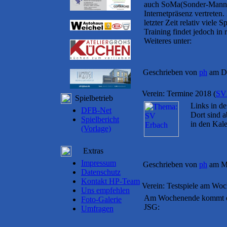
auch SoMa(Sonder-Mannscha
Internetpräsenz vertreten
letzter Zeit relativ viele
Training findet jedoch in
Weiteres unter:
Geschrieben von
ph
am Do
Verein: Termine 2018
(
SV
Spielbetrieb
Links in de
DFB-Net
Dort sind a
Spielbericht
in den Kale
(Vorlage)
Extras
Impressum
Geschrieben von
ph
am Mi
Datenschutz
Kontakt HP-Team
Verein: Testspiele am Wo
Uns empfehlen
Am Wochenende kommt es 
Foto-Galerie
JSG:
Umfragen