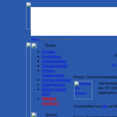
Home |
Freitag, 07. August 2026 14:14
Verein
Kontakt
1
Sportanlage
Arbeitseinsätze
Terminkalender
Vereins-
Trainingsplan
Verein: Generalversamml
Vereins-Spielplan
Am kommend
Schiedsrichter
des SV Erb
Bürger-Turnier
zahlreiches
2025
Mitglied
werden!!!
Geschrieben von
ph
am Do
Herren