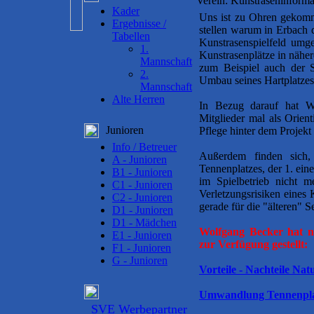
Verein: Kunstraseninforma
Kader
Uns ist zu Ohren gekomm
Ergebnisse /
stellen warum in Erbach 
Tabellen
Kunstrasenspielfeld umg
1.
Kunstrasenplätze in näh
Mannschaft
zum Beispiel auch der 
2.
Umbau seines Hartplatze
Mannschaft
Alte Herren
In Bezug darauf hat Wo
Mitglieder mal als Orien
Junioren
Pflege hinter dem Projekt
Info / Betreuer
Außerdem finden sich, 
A - Junioren
Tennenplatzes, der 1. ei
B1 - Junioren
im Spielbetrieb nicht 
C1 - Junioren
Verletzungsrisiken eines 
C2 - Junioren
gerade für die "älteren" 
D1 - Junioren
D1 - Mädchen
Wolfgang Becker hat no
E1 - Junioren
zur Verfügung gestellt:
F1 - Junioren
G - Junioren
Vorteile - Nachteile Na
Umwandlung Tennenplat
SVE Werbepartner