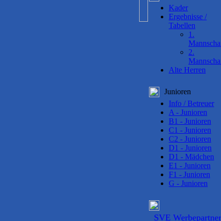
Kader
Ergebnisse /
Tabellen
1.
Mannscha
2.
Mannscha
Alte Herren
Junioren
Info / Betreuer
A - Junioren
B1 - Junioren
C1 - Junioren
C2 - Junioren
D1 - Junioren
D1 - Mädchen
E1 - Junioren
F1 - Junioren
G - Junioren
SVE Werbepartne