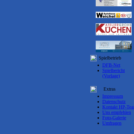
Spielbetrieb
DFB-Net
Spielbericht
(Vorlage)
Extras
Impressum
Datenschutz
Kontakt HP-Te
Uns empfehlen
Foto-Galerie
Umfragen