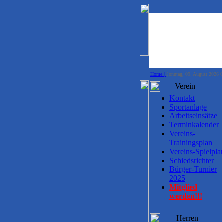
Home |
Sonntag, 09. August 2026 
Verein
Kontakt
Sportanlage
Arbeitseinsätze
Terminkalender
Vereins-
Trainingsplan
Vereins-Spielpla
Schiedsrichter
Bürger-Turnier
2025
Mitglied
werden!!!
Herren