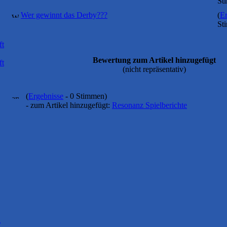
St
Wer gewinnt das Derby???
(
Er
St
ft
Bewertung zum Artikel hinzugefügt
ft
(nicht repräsentativ)
(
Ergebnisse
- 0 Stimmen)
- zum Artikel hinzugefügt:
Resonanz Spielberichte
r