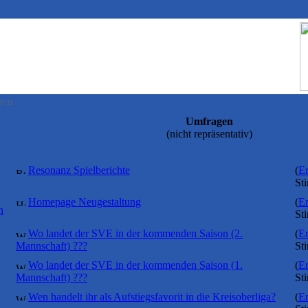
07:22
Umfragen
(nicht repräsentativ)
Resonanz Spielberichte
(
Er
St
Homepage Neugestaltung
(
Er
n
St
Wo landet der SVE in der kommenden Saison (2.
(
Er
Mannschaft) ???
St
Wo landet der SVE in der kommenden Saison (1.
(
Er
Mannschaft) ???
St
Wen handelt ihr als Aufstiegsfavorit in die Kreisoberliga?
(
Er