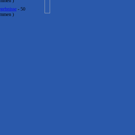
immen )
gebnisse
- 50
immen )