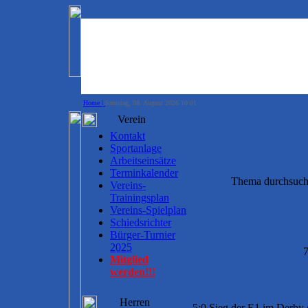
Home |
Samstag, 08. August 2026 10:01
Verein
Kontakt
Sportanlage
Arbeitseinsätze
Terminkalender
Thema durchsuc
Vereins-
Trainingsplan
Vereins-Spielplan
Schiedsrichter
Bürger-Turnier
2025
7
Mitglied
werden!!!
Herren
5:0 Sieg der E1 im Derby