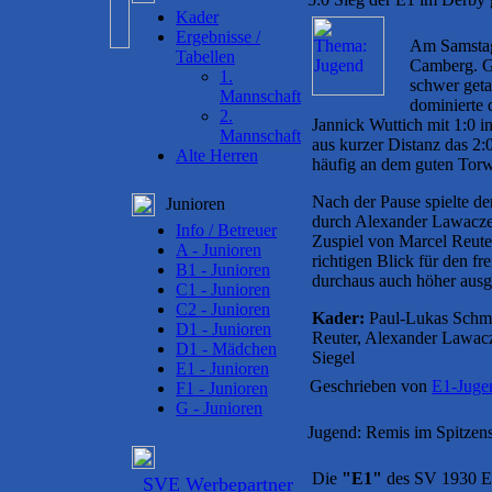
Kader
Ergebnisse /
Am Samstag
Tabellen
Camberg. G
1.
schwer geta
Mannschaft
dominierte 
2.
Jannick Wuttich mit 1:0 i
Mannschaft
aus kurzer Distanz das 2:0
Alte Herren
häufig an dem guten Tor
Nach der Pause spielte d
Junioren
durch Alexander Lawaczec
Info / Betreuer
Zuspiel von Marcel Reute
A - Junioren
richtigen Blick für den fr
B1 - Junioren
durchaus auch höher au
C1 - Junioren
C2 - Junioren
Kader:
Paul-Lukas Schmit
D1 - Junioren
Reuter, Alexander Lawacz
D1 - Mädchen
Siegel
E1 - Junioren
Geschrieben von
E1-Juge
F1 - Junioren
G - Junioren
Jugend: Remis im Spitzen
Die
"E1"
des SV 1930 Er
SVE Werbepartner