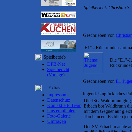
Spielbericht: Christian Si
Geschrieben von
Christia
"E1" - Rückrundenstart n
Spielbetrieb
Die "E1"-Ju
DFB-Net
Rückrunde!
Spielbericht
(Vorlage)
Geschrieben von
E1-Juge
Extras
Jugend. Unglückliches Pok
Impressum
Datenschutz
Die JSG Waldbrunn ging kl
Kontakt HP-Team
Erbach bot Waldbrunn die 
Uns empfehlen
mit dem Gegner auf gleic
Foto-Galerie
Torchancen. Es blieb jedo
Umfragen
Der SV Erbach machte auc
unglücklichen Situation. W