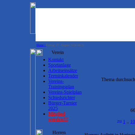
Home |
Freitag, 07. August 2026 06:21
Verein
Kontakt
Sportanlage
Arbeitseinsätze
Terminkalender
Thema durchsuc
Vereins-
Trainingsplan
Vereins-Spielplan
Schiedsrichter
Bürger-Turnier
2025
66
Mitglied
werden!!!
1
..
10
Herren
Herren: Auftritt in Heringe