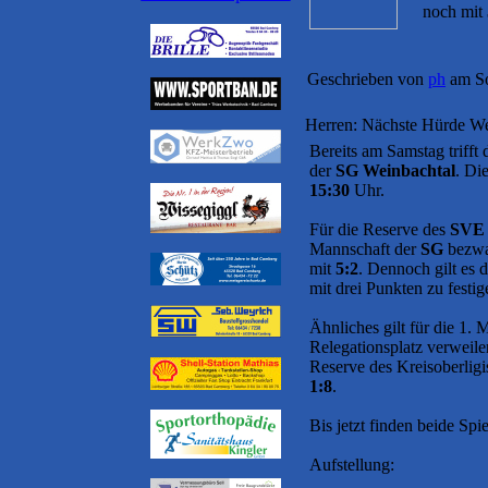
noch mit
Geschrieben von
ph
am So
Herren: Nächste Hürde We
Bereits am Samstag trifft
der
SG Weinbachtal
. Di
15:30
Uhr.
Für die Reserve des
SVE
Mannschaft der
SG
bezwa
mit
5:2
. Dennoch gilt es
mit drei Punkten zu festig
Ähnliches gilt für die 1.
Relegationsplatz verweilen
Reserve des Kreisoberlig
1:8
.
Bis jetzt finden beide Spi
Aufstellung: