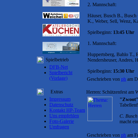
2. Mannschaft:
Häuser, Busch B., Busch 
K., Weber, Sell, Wenz, K
Spielbeginn:
13:45 Uhr
1. Mannschaft:
Huppertsberg, Bahlo T., 
Spielbetrieb
Nendersheuser, Andres, H
DFB-Net
Spielbeginn:
15:30 Uhr
Spielbericht
(Vorlage)
Geschrieben von
ph
am Di
Extras
Herren: Schützenfest am W
Impressum
"Zwoot
Datenschutz
Tabellenf
Kontakt HP-Team
Uns empfehlen
C. Busch
Foto-Galerie
macht ein
Umfragen
Geschrieben von
ph
am Fr