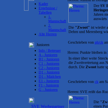
Kader
Der
SV 
Ergebnisse /
Heringe
Tabellen
Jahren ni
1.
auswärts
Mannschaft
2.
Die
"Zwoot"
ist wieder 
Mannschaft
Dehrn und Merenberg wie
Alte Herren
Geschrieben von
ph/ck
am
Junioren
Info / Betreuer
Herren: Punkte bleiben in
A - Junioren
In einer über weite Strec
B1 - Junioren
die Zweitvertretung aus N
C1 - Junioren
durch. Die
Zwoot
hatte sp
C2 - Junioren
D1 - Junioren
D1 - Mädchen
E1 - Junioren
Geschrieben von
ck
am Sa
F1 - Junioren
G - Junioren
Herren: SVE reißt das Ru
Die
"Zw
SVE Werbepartner
einen Pu