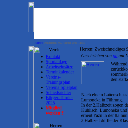
Home |
Donnerstag, 06. August 2026 11:55
Herren: Zweischneidiges S
Verein
Geschrieben von
ph
am Mo
Kontakt
Sportanlage
Während d
Arbeitseinsätze
zurückkom
Terminkalender
sommerlic
Vereins-
den star
Trainingsplan
Vereins-Spielplan
Schiedsrichter
Nach einem Lattenschuss 
Bürger-Turnier
Lumoneka in Führung.
2025
In der 2.Halbzeit zogen 
Mitglied
Kuhlisch, Lumoneka und Y
werden!!!
erneut Yazn in der 83.min
2.Halbzeit dürfte der Kla
Herren