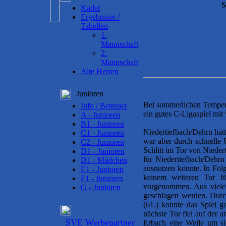
S
Kader
Ergebnisse /
Tabellen
1.
Mannschaft
2.
Mannschaft
Alte Herren
Junioren
Bei sommerlichen Tempera
Info / Betreuer
ein gutes C-Ligaspiel mit
A - Junioren
B1 - Junioren
Niedertiefbach/Dehrn hatt
C1 - Junioren
war aber durch schnelle 
C2 - Junioren
Schlitt im Tor von Nieder
D1 - Junioren
für Niedertiefbach/Dehr
D1 - Mädchen
ausnutzen konnte. In Folg
E1 - Junioren
keinem weiteren Tor f
F1 - Junioren
vorgenommen. Aus viele
G - Junioren
geschlagen werden. Durc
(61.) konnte das Spiel 
nächste Tor fiel auf der 
SVE Werbepartner
Erbach eine Weile um s