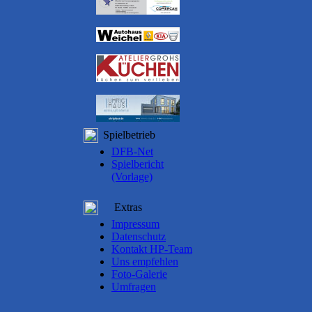
Spielbetrieb
DFB-Net
Spielbericht
(Vorlage)
Extras
Impressum
Datenschutz
Kontakt HP-Team
Uns empfehlen
Foto-Galerie
Umfragen