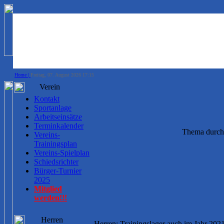
Home |
Freitag, 07. August 2026 17:15
Verein
Kontakt
Sportanlage
Arbeitseinsätze
Terminkalender
Thema durch
Vereins-
Trainingsplan
Vereins-Spielplan
Schiedsrichter
Bürger-Turnier
2025
Mitglied
werden!!!
Herren
Herren: Trainingslager auch im Jahr 202