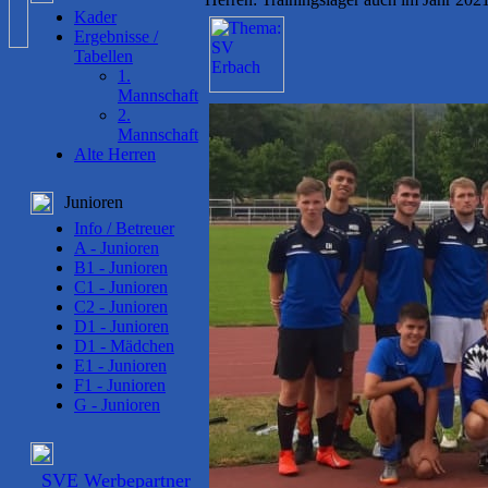
Kader
Ergebnisse /
Tabellen
1.
Mannschaft
2.
Mannschaft
Alte Herren
Junioren
Info / Betreuer
A - Junioren
B1 - Junioren
C1 - Junioren
C2 - Junioren
D1 - Junioren
D1 - Mädchen
E1 - Junioren
F1 - Junioren
G - Junioren
SVE Werbepartner