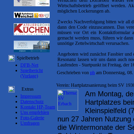
versuchen dem Dorfleben wieder etw
Wirtschaftsbetrieb geöffnet werden. A
möglichen Lockerungen ab.
Zwecks Nachverfolgung bitten wir all d
dann den Code einzuscannen. Das verei
müssen vor Ort ein Kontaktformular a
gemacht werden muss, führen wir dann f
unnötige Zettelwirtschaft verursachen.
Angeboten wird zunächst Fassbier und d
Spielbetrieb
Resonanz lassen wir uns dann auch noch 
Laufenden - Startpunkt ist Freitag, der 
DFB-Net
Spielbericht
Geschrieben von
ph
am Donnerstag, 08. 
(Vorlage)
Verein: Hartplatzsanierung beim SV 193
Extras
Am Montag, den
Impressum
Hartplatzes be
Datenschutz
Kontakt HP-Team
Kleinspielfeld
Uns empfehlen
nun 27 Jahren Nutzung d
Foto-Galerie
Umfragen
die Wintermonate der 