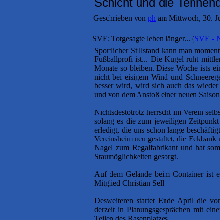
Schicht und die Tennen
Geschrieben von
ph
am Mittwoch, 30. J
SVE: Totgesagte leben länger...
(
SVE - 
Sportlicher Stillstand kann man moment
Fußballprofi ist... Die Kugel ruht mit
Monate so bleiben. Diese Woche ists ei
nicht bei eisigem Wind und Schneerege
besser wird, wird sich auch das wieder
und von dem Anstoß einer neuen Saison s
Nichtsdestotrotz herrscht im Verein selb
solang es die zum jeweiligen Zeitpunkt
erledigt, die uns schon lange beschäfti
Vereinsheim neu gestaltet, die Eckbank 
Nagel zum Regalfabrikant und hat som
Staumöglichkeiten gesorgt.
Auf dem Gelände beim Container ist e
Mitglied Christian Sell.
Desweiteren startet Ende April die vo
derzeit in Planungsgesprächen mit ein
Teilen des Rasenplatzes.