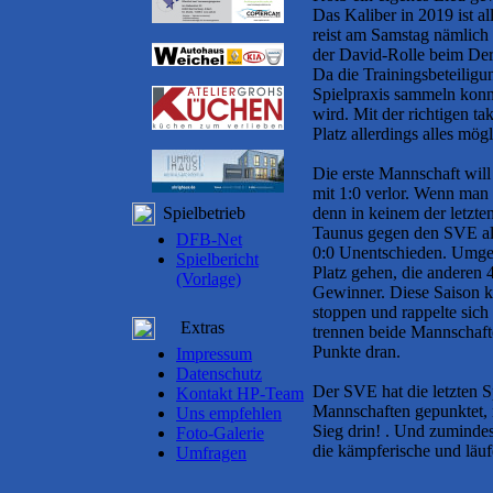
Das Kaliber in 2019 ist a
reist am Samstag nämlich 
der David-Rolle beim Der
Da die Trainingsbeteilig
Spielpraxis sammeln konn
wird. Mit der richtigen t
Platz allerdings alles mögl
Die erste Mannschaft wil
mit 1:0 verlor. Wenn man s
Spielbetrieb
denn in keinem der letzt
Taunus gegen den SVE als
DFB-Net
0:0 Unentschieden. Umge
Spielbericht
Platz gehen, die anderen
(Vorlage)
Gewinner. Diese Saison k
stoppen und rappelte sich
Extras
trennen beide Mannschafte
Punkte dran.
Impressum
Datenschutz
Der SVE hat die letzten S
Kontakt HP-Team
Mannschaften gepunktet, 
Uns empfehlen
Sieg drin! . Und zumindes
Foto-Galerie
die kämpferische und läu
Umfragen