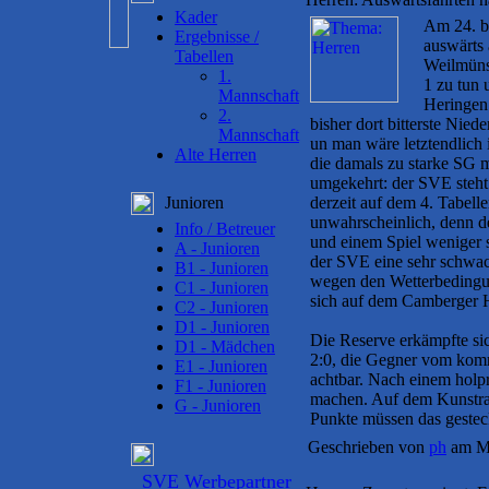
Kader
Am 24. b
Ergebnisse /
auswärts 
Tabellen
Weilmünst
1.
1 zu tun 
Mannschaft
Heringen.
2.
bisher dort bitterste Nie
Mannschaft
un man wäre letztendlich 
Alte Herren
die damals zu starke SG m
umgekehrt: der SVE steht 
Junioren
derzeit auf dem 4. Tabell
unwahrscheinlich, denn d
Info / Betreuer
und einem Spiel weniger s
A - Junioren
der SVE eine sehr schwac
B1 - Junioren
wegen den Wetterbedingun
C1 - Junioren
sich auf dem Camberger Ha
C2 - Junioren
D1 - Junioren
Die Reserve erkämpfte s
D1 - Mädchen
2:0, die Gegner vom kom
E1 - Junioren
achtbar. Nach einem holp
F1 - Junioren
machen. Auf dem Kunstras
G - Junioren
Punkte müssen das gesteck
Geschrieben von
ph
am Mi
SVE Werbepartner