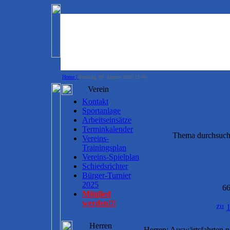
Home |
Sonntag, 09. August 2026 12:06
Verein
Kontakt
Sportanlage
Arbeitseinsätze
Terminkalender
Thema durchsuc
Vereins-
Trainingsplan
Vereins-Spielplan
Schiedsrichter
Bürger-Turnier
2025
66
Mitglied
werden!!!
Herren
Herren: Auswärtsfahrten 