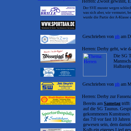
Herren: Zwoot gewinnt, Er
Der SVE musste wegen schlech
was sich aber, wie vermutet, be
wurde die Partie der A-Klasse e
Geschrieben von
ph
am Di
Herren: Derby geht, wie da
Die SG Ta
Mannscha
Halbzeitp
Geschrieben von
ph
am Mo
Herren: Derby zur Fassena
Bereits am
Samstag
triff
auf die SG Taunus. Gespie
gekommenen Kunstrasen de
das 7:0 vor fast 10 Jahre
gewesen sein, dem damals
Kolb ein eigenes Lied ge