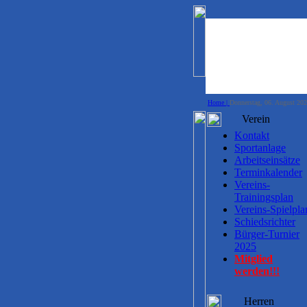
Home |
Donnerstag, 06. August 20
Verein
Kontakt
Sportanlage
Arbeitseinsätze
Terminkalender
Vereins-
Trainingsplan
Vereins-Spielpla
Schiedsrichter
Bürger-Turnier
2025
Mitglied
werden!!!
Herren