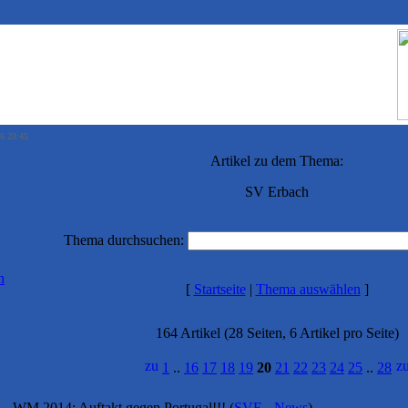
26 23:45
Artikel zu dem Thema:
SV Erbach
Thema durchsuchen:
n
[
Startseite
|
Thema auswählen
]
164 Artikel (28 Seiten, 6 Artikel pro Seite)
1
..
16
17
18
19
20
21
22
23
24
25
..
28
WM 2014: Auftakt gegen Portugal!!!
(
SVE - News
)