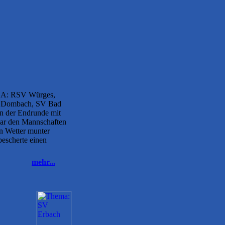
e A: RSV Würges,
C Dombach, SV Bad
n der Endrunde mit
war den Mannschaften
n Wetter munter
bescherte einen
mehr...