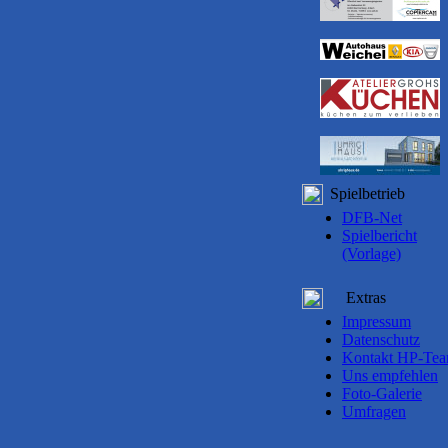
Spielbetrieb
DFB-Net
Spielbericht
(Vorlage)
Extras
Impressum
Datenschutz
Kontakt HP-Te
Uns empfehlen
Foto-Galerie
Umfragen