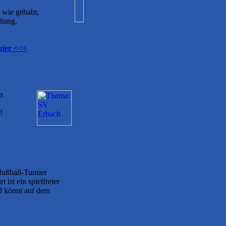
 wie gehabt,
ltung.
hier <<<
n
!
fußball-Turnier
t ist ein spielfreier
d könnt auf dem