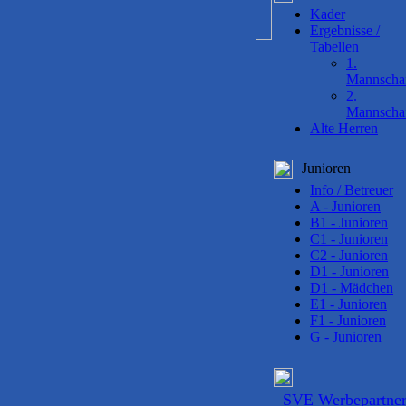
Kader
Ergebnisse /
Tabellen
1.
Mannscha
2.
Mannscha
Alte Herren
Junioren
Info / Betreuer
A - Junioren
B1 - Junioren
C1 - Junioren
C2 - Junioren
D1 - Junioren
D1 - Mädchen
E1 - Junioren
F1 - Junioren
G - Junioren
SVE Werbepartne