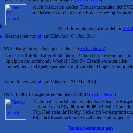
Auch bei diesem großen Turnier veranstaltet der SVE
mittlerweile zum 5. mal, die Public-Viewing Veransta
ft
Alle Informationen dazu findet ihr
>>> 
Geschrieben von
ph
am Mittwoch, 04. Juni 2014
ft
SVE: Bürgerturnier Spielplan online!!!
(
SVE - News
)
Unter der Rubrik "Bürgerfußballturnier" findet ihr ab sofort auch de
Spielplan für kommende Woche!!! Der SV Erbach wünscht allen
Teilnehmern viel Spaß, spannende und vor allen Dingen faire Spiele
Geschrieben von
ph
am Mittwoch, 21. Mai 2014
SVE: Fußball-Bürgerturnier ab dem 27.05!!!
(
SVE - News
)
Auch in diesem Jahr soll wieder das Erbacher Bürger
stattfinden. am
27., 28. und 30.05
. Christi Himmelfahr
Tag. Hier steht ihr Hobby-Kicker im Vordergrund un
Erbacher Rasen kicken!! Einzuhalten sind folgende
Turnierbestimmungen
r