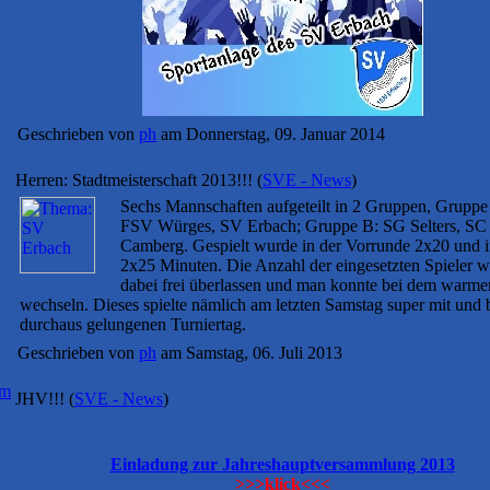
Geschrieben von
ph
am Donnerstag, 09. Januar 2014
Herren: Stadtmeisterschaft 2013!!!
(
SVE - News
)
Sechs Mannschaften aufgeteilt in 2 Gruppen, Grupp
FSV Würges, SV Erbach; Gruppe B: SG Selters, S
Camberg. Gespielt wurde in der Vorrunde 2x20 und i
2x25 Minuten. Die Anzahl der eingesetzten Spieler 
dabei frei überlassen und man konnte bei dem warme
wechseln. Dieses spielte nämlich am letzten Samstag super mit und 
durchaus gelungenen Turniertag.
Geschrieben von
ph
am Samstag, 06. Juli 2013
am
JHV!!!
(
SVE - News
)
Einladung zur Jahreshauptversammlung 2013
>>>klick<<<