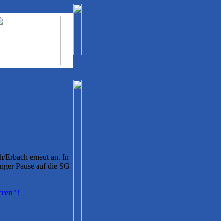
/Erbach erneut an. In
langer Pause auf die SG
rren"!