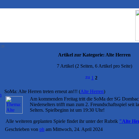
2:29
Artikel zur Kategorie:
Alte Herren
7 Artikel (2 Seiten, 6 Artikel pro Seite)
1
2
SoMa: Alte Herren treten erneut an!!!
(
Alte Herren
)
n
Am kommenden Freitag tritt die SoMa der SG Dombach
Niederselters trifft man zum 2. Freundschaftsspiel seit 
Selters. Spielbeginn ist um 19:30 Uhr!
Alle weiteren geplanten Spiele findet ihr unter der Rubrik
"Alte He
Geschrieben von
ph
am Mittwoch, 24. April 2024