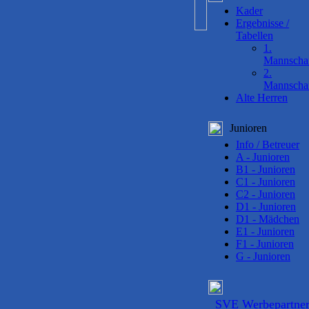
Kader
Ergebnisse /
Tabellen
1.
Mannscha
2.
Mannscha
Alte Herren
Junioren
Info / Betreuer
A - Junioren
B1 - Junioren
C1 - Junioren
C2 - Junioren
D1 - Junioren
D1 - Mädchen
E1 - Junioren
F1 - Junioren
G - Junioren
SVE Werbepartne