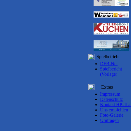
Spielbetrieb
DFB-Net
Spielbericht
(Vorlage)
Extras
Impressum
Datenschutz
Kontakt HP-Te
Uns empfehlen
Foto-Galerie
Umfragen