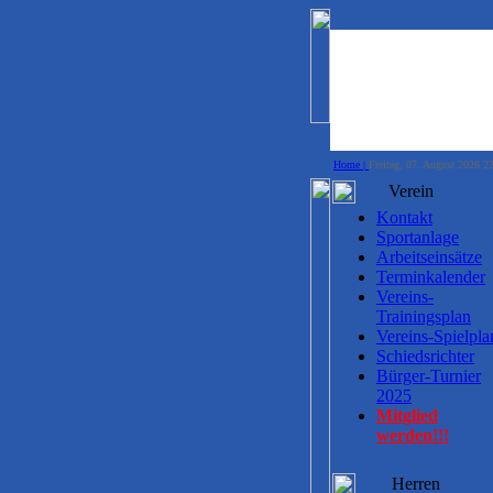
Home |
Freitag, 07. August 2026 2
Verein
Kontakt
Sportanlage
Arbeitseinsätze
Terminkalender
Vereins-
Trainingsplan
Vereins-Spielpla
Schiedsrichter
Bürger-Turnier
2025
Mitglied
werden!!!
Herren